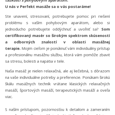
ťažkosti s pohybovým aparátom.
U nás v Perfekt masáže sa o vás postaráme!
Ste unavení, stresovaní, potrebujete pomoc pri riešení
problému s vaším pohybovým aparátom, alebo si
jednoducho potrebujete oddýchnuť a uvoľniť sa?
Som
certifikovaný masér so širokým spektrom skúseností
a odborných znalostí v oblasti masážnej
terapie.
Mojim cieľom je ponúknuť vám individuálny prístup
a profesionálnu masážnu službu, ktorá vám pomôže zbaviť
sa stresu, bolesti a napätia v tele.
Naša masáž je nielen relaxačná, ale aj liečebná, s dôrazom
na vaše individuálne potreby a preferencie. Ponúkam širokú
škálu masážnych techník vrátane klasických relaxačných
masáží, športových masáží, terapeutických masáží a oveľa
viac.
S naším prístupom, pozornosťou k detailom a zameraním