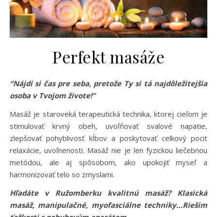
Perfekt masáže
“Nájdi si čas pre seba, pretože Ty si tá najdôležitejšia
osoba v Tvojom živote!”
Masáž je staroveká terapeutická technika, ktorej cieľom je
stimulovať krvný obeh, uvoľňovať svalové napätie,
zlepšovať pohyblivosť kĺbov a poskytovať celkový pocit
relaxácie, uvoľnenosti. Masáž nie je len fyzickou liečebnou
metódou, ale aj spôsobom, ako upokojiť myseľ a
harmonizovať telo so zmyslami.
Hľadáte v Ružomberku kvalitnú masáž? Klasická
masáž, manipulačné, myofasciálne techniky…Riešim