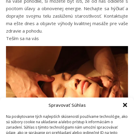
na vaše pohodlie, si môžete byť istí, že od nás odídete s
pocitom úľavy a obnovenej energie. Nechajte sa hýčkať a
doprajte svojmu telu zaslúženú starostlivosť. Kontaktujte
ma ešte dnes a objavte výhody kvalitnej masáže pre vaše
zdravie a pohodu.
Teším sa na vás
Spravovať Súhlas
Na poskytovanie tých najlepších skúseností používame technológie, ako
sú súbory cookie na ukladanie a/alebo prístup k informáciám o
zariadení. Súhlas s týmito technológiami nám umožní spracovávať
údaje, ako je správanie pri prehliadaní alebo jedinečné ID na tejto